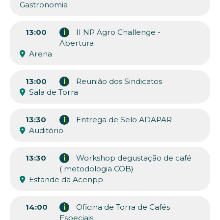
Gastronomia
13:00
i
II NP Agro Challenge -
Abertura
Arena
13:00
i
Reunião dos Sindicatos
Sala de Torra
13:30
i
Entrega de Selo ADAPAR
Auditório
13:30
i
Workshop degustação de café
( metodologia COB)
Estande da Acenpp
14:00
i
Oficina de Torra de Cafés
Especiais