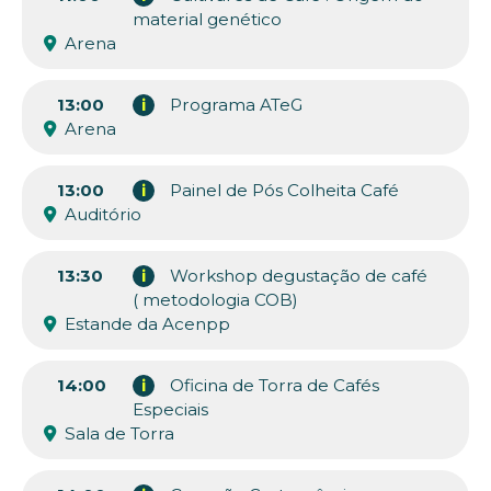
material genético
Arena
13:00
i
Programa ATeG
Arena
13:00
i
Painel de Pós Colheita Café
Auditório
13:30
i
Workshop degustação de café
( metodologia COB)
Estande da Acenpp
14:00
i
Oficina de Torra de Cafés
Especiais
Sala de Torra