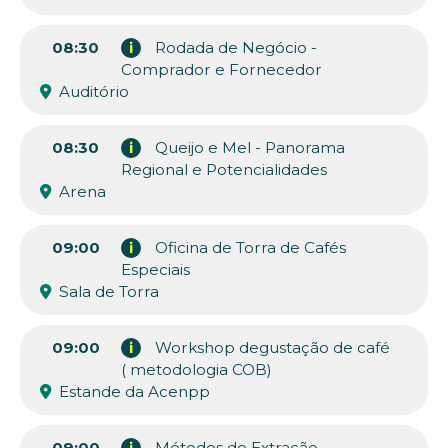
08:30
i
Rodada de Negócio -
Comprador e Fornecedor
Auditório
08:30
i
Queijo e Mel - Panorama
Regional e Potencialidades
Arena
09:00
i
Oficina de Torra de Cafés
Especiais
Sala de Torra
09:00
i
Workshop degustação de café
( metodologia COB)
Estande da Acenpp
09:00
i
Métodos de Extração