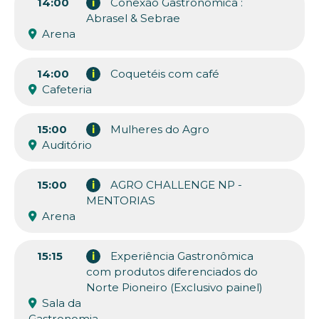
14:00
i
Conexão Gastronômica :
Abrasel & Sebrae
Arena
14:00
i
Coquetéis com café
Cafeteria
15:00
i
Mulheres do Agro
Auditório
15:00
i
AGRO CHALLENGE NP -
MENTORIAS
Arena
15:15
i
Experiência Gastronômica
com produtos diferenciados do
Norte Pioneiro (Exclusivo painel)
Sala da
Gastronomia