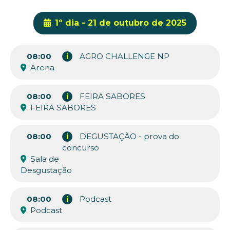
1º dia - 21 de outubro de 2025
08:00
i
AGRO CHALLENGE NP
Arena
08:00
i
FEIRA SABORES
FEIRA SABORES
08:00
i
DEGUSTAÇÃO - prova do
concurso
Sala de
Desgustação
08:00
i
Podcast
Podcast