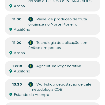
do solo e TODOS OS NEMATÓIDES
Arena
11:00
i
Painel de produção de fruta
orgânica no Norte Pioneiro
Auditório
11:00
i
Tecnologia de aplicação com
ênfase em pontas
Arena
13:00
i
Agricultura Regenerativa
Auditório
13:30
i
Workshop degustação de café
( metodologia COB)
Estande da Acenpp