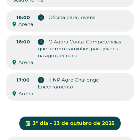
16:00
i
Oficina para Jovens
Arena
16:00
i
O Agora Conta: Competências
que abrem caminhos para jovens
na agropecuária
Arena
17:00
i
II NP Agro Challenge -
Encerramento
Arena
3º dia - 23 de outubro de 2025